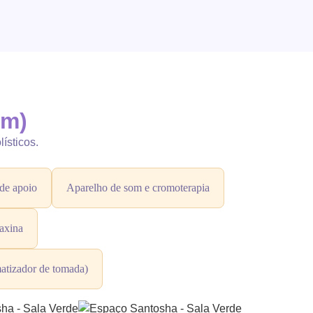
em)
ísticos.
de apoio
Aparelho de som e cromoterapia
axina
omatizador de tomada)