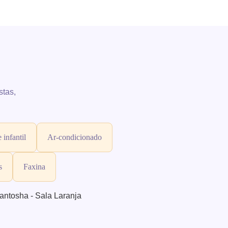
stas,
 infantil
Ar-condicionado
s
Faxina